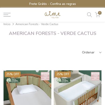
5% de CASHBACK em todo o site
Ir
para
0
o
conteúdo
Início
American Forests - Verde Cactus
AMERICAN FORESTS - VERDE CACTUS
Ordenar
25% OFF
25% OFF