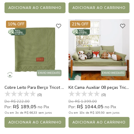
ADICIONAR AO CARRINHO
ADICIONAR AO CARRINHO
10% OFF
21% OFF
ENVIO IMEDIATO
ENVIO IMEDIATO
Cobre Leito Para Berço Tricot Algodão Forest Verde Cactus
Kit Cama Auxiliar 08 peças Tricot Algodão Forest Verde Cactus
(0)
(0)
De: R$ 222,00
De: R$ 1.399,00
R$ 189,05
R$ 1044,05
Por:
no Pix
Por:
no Pix
3x
R$ 66,33
10x
R$ 109,90
Ou
em
de
sem juros
Ou
em
de
sem juros
ADICIONAR AO CARRINHO
ADICIONAR AO CARRINHO