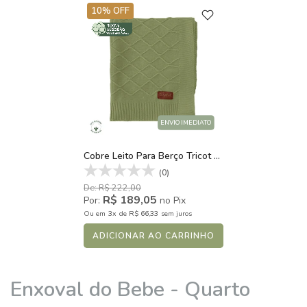
10% OFF
ENVIO IMEDIATO
Cobre Leito Para Berço Tricot Algodão Cozy Cottage Verde Cactus
(0)
De: R$ 222,00
R$ 189,05
Por:
no Pix
3x
R$ 66,33
Ou
em
de
sem juros
ADICIONAR AO CARRINHO
Enxoval do Bebe - Quarto