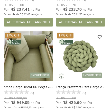
De: R$ 300,00
De: R$ 286,70
R$ 237,41
R$ 233,70
Por:
no Pix
Por:
no Pix
4x
R$ 62,48
4x
R$ 61,50
Ou
em
de
sem juros
Ou
em
de
sem juros
ADICIONAR AO CARRINHO
ADICIONAR AO CARRINHO
17% OFF
17% OFF
ENVIO IMEDIATO
ENVIO IMEDIATO
Kit de Berço Tricot 06 Peças Algodão Forest Verde Cactus
Trança Protetora Para Berço e Cama Tricot Algodão Verde Cactus
(0)
(0)
De: R$ 1.200,00
De: R$ 539,80
R$ 949,05
R$ 425,60
Por:
no Pix
Por:
no Pix
10x
R$ 99,90
8x
R$ 56,00
Ou
em
de
sem juros
Ou
em
de
sem juros