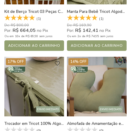
Kit de Berço Tricot 03 Peças Cozy Cottage Verde Cactus
Manta Para Bebê Tricot Algodão Forest Verde Cactus
(1)
(1)
De: R$ 800,00
De: R$ 169,90
R$ 664,05
R$ 142,41
Por:
no Pix
Por:
no Pix
10x
R$ 69,90
2x
R$ 74,95
Ou
em
de
sem juros
Ou
em
de
sem juros
ADICIONAR AO CARRINHO
ADICIONAR AO CARRINHO
17% OFF
14% OFF
ENVIO IMEDIATO
ENVIO IMEDIATO
Trocador em Tricot 100% Algodão Sustentável Verde Cactus
Almofada de Amamentação em Tricot 100% Algodão Sustentável Verde Cactus
(0)
(0)