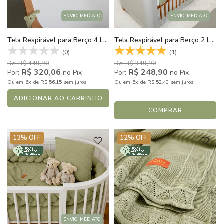
ENVIO IMEDIATO
ENVIO IMEDIATO
Tela Respirável para Berço 4 Lados em Tricot 100% Algodão Sustentável Flow Verde Cactus
Tela Respirável para Berço 2 Lados em Tricot 100% Algodão Sustentável Flow Verde Cactus
(0)
(1)
De: R$ 449,90
De: R$ 349,90
R$ 320,06
R$ 248,90
Por:
no Pix
Por:
no Pix
6x
R$ 56,15
5x
R$ 52,40
Ou
em
de
sem juros
Ou
em
de
sem juros
Palitado
Ripado
ADICIONAR AO CARRINHO
COMPRAR
13% OFF
12% OFF
ENVIO IMEDIATO