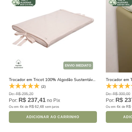
ENVIO IMEDIATO
Trocador em Tricot 100% Algodão Sustentável Rosa Ballerina
(2)
De: R$ 295,20
De: R$ 300,00
R$ 237,41
R$ 23
Por:
no Pix
Por:
4x
R$ 62,48
4x
R$ 
Ou
em
de
sem juros
Ou
em
de
ADICIONAR AO CARRINHO
ADI