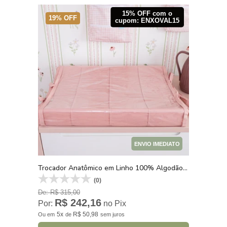
15% OFF com o
19% OFF
cupom: ENXOVAL15
ENVIO IMEDIATO
Trocador Anatômico em Linho 100% Algodão Poesia Rosê
(0)
De: R$ 315,00
R$ 242,16
Por:
no Pix
5x
R$ 50,98
Ou
em
de
sem juros