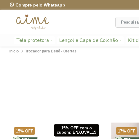
Compre pelo Whatsapp
Frete Grátis - Confira as
regras
Ir
para
o
conteúdo
Tela protetora
Lençol e Capa de Colchão
Kit 
Início
Trocador para Bebê - Ofertas
15% OFF com o
15% OFF
17% OFF
cupom: ENXOVAL15