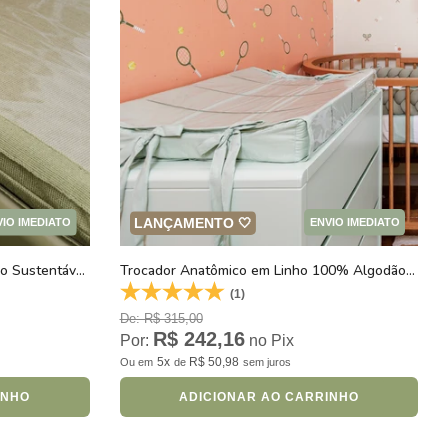
LANÇAMENTO 🤍
VIO IMEDIATO
ENVIO IMEDIATO
Trocador em Tricot 100% Algodão Sustentável Verde Cactus
Trocador Anatômico em Linho 100% Algodão Poesia Verde
(1)
De: R$ 315,00
R$ 242,16
Por:
no Pix
5x
R$ 50,98
Ou
em
de
sem juros
INHO
ADICIONAR AO CARRINHO