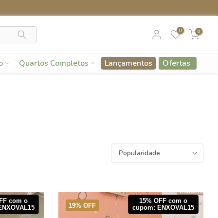
Desconto para pagamento no PIX de 5%
0
0
o
Quartos Completos
Lançamentos
Ofertas
Popularidade
FF com o
15% OFF com o
19% OFF
ENXOVAL15
cupom: ENXOVAL15