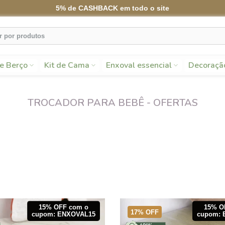
5% de CASHBACK em todo o site
de Berço
Kit de Cama
Enxoval essencial
Decoraçã
TROCADOR PARA BEBÊ - OFERTAS
15% OFF com o
15% O
17% OFF
cupom: ENXOVAL15
cupom: 