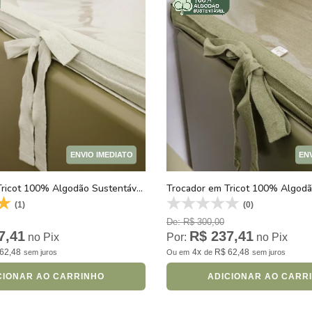
ENVIO IMEDIATO
EN
Trocador em Tricot 100% Algodão Sustentável Verde Tender Greens
(1)
(0)
De: R$ 300,00
7,41
R$ 237,41
no Pix
Por:
no Pix
62,48
4x
R$ 62,48
sem juros
Ou
em
de
sem juros
CIONAR AO CARRINHO
ADICIONAR AO CARR