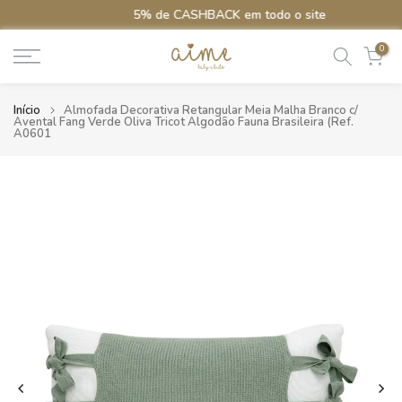
5% de CASHBACK em todo o site
Ir
para
0
o
conteúdo
Início
Almofada Decorativa Retangular Meia Malha Branco c/
Avental Fang Verde Oliva Tricot Algodão Fauna Brasileira (Ref.
A0601