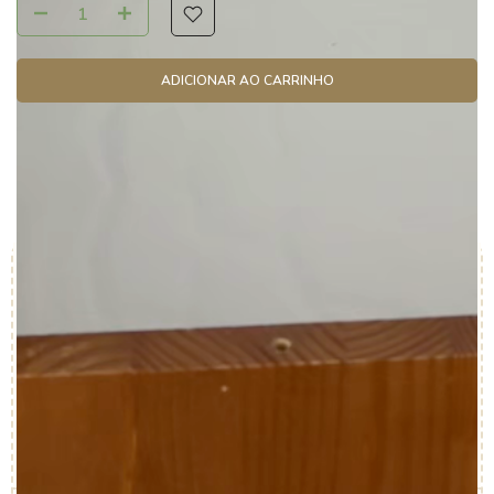
ADICIONAR AO CARRINHO
Frete e Prazo
de entrega
CALCULAR
PLANTING THE FUTURE
Feito para durar e para o
planeta durar também
Enquanto a maioria usa algodão importado com química
convencional, a Aime escolheu outro caminho.