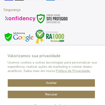
Segurança
Desenvolvido por
Valorizamos sua privacidade
Usamos cookies e outras tecnologias para personalizar sua
experiência, realizar ações de marketing e coletar dados
Copyright © 2026 SRBB Industria e Comércio CNPJ:
analíticos. Saiba mais em nossa
Política de Privacidade.
51.309.824/0001-89 Rua Vereador Carlos Rocha, 150 Distrito
Industrial - Borborema - SP CEP: 14957-160 Todos os direitos
Aceitar
reservados.
Recusar