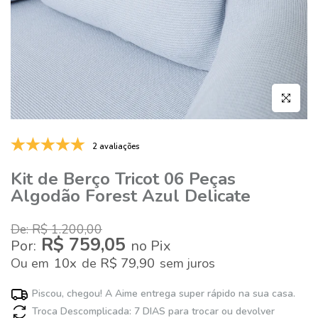
Clique par
2 avaliações
Kit de Berço Tricot 06 Peças
Algodão Forest Azul Delicate
De: R$ 1.200,00
R$ 759,05
Por:
no Pix
10x
R$ 79,90
Ou
em
de
sem juros
Piscou, chegou! A Aime entrega super rápido na sua casa.
Troca Descomplicada: 7 DIAS para trocar ou devolver