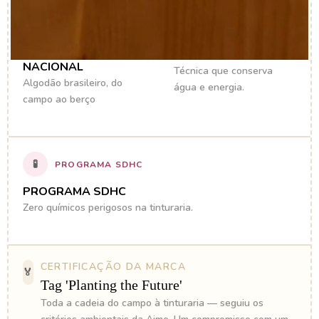
CULTIVO
🌱
100% NACIONAL
💧
INTELIGENTE
FUTURE 100%
CULTIVO INTELIGENTE
NACIONAL
Técnica que conserva
Algodão brasileiro, do
água e energia.
campo ao berço
🧪
PROGRAMA SDHC
PROGRAMA SDHC
Zero químicos perigosos na tinturaria.
CERTIFICAÇÃO DA MARCA
🏅
Tag 'Planting the Future'
Toda a cadeia do campo à tinturaria — seguiu os