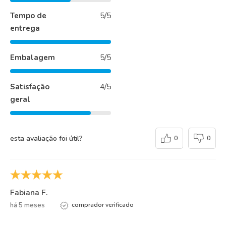
Tempo de
5/5
entrega
Embalagem
5/5
Satisfação
4/5
geral
esta avaliação foi útil?
0
0
Fabiana F.
há 5 meses
comprador verificado