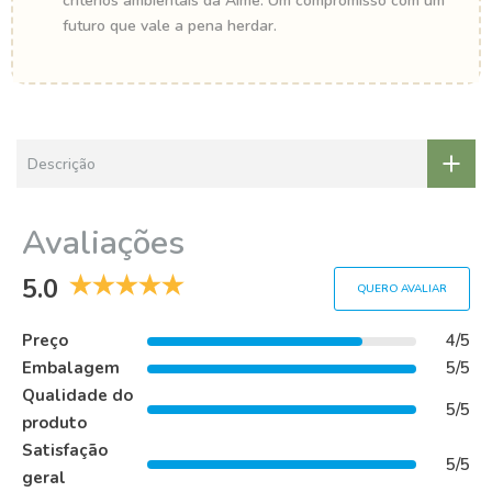
critérios ambientais da Aime. Um compromisso com um
futuro que vale a pena herdar.
Descrição
Avaliações
5.0
QUERO AVALIAR
Preço
4/5
Embalagem
5/5
Qualidade do
5/5
produto
Satisfação
5/5
geral