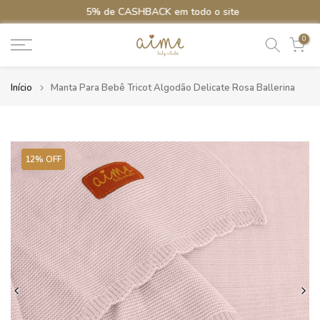
5% de CASHBACK em todo o site
Ir
para
0
o
conteúdo
Início
Manta Para Bebê Tricot Algodão Delicate Rosa Ballerina
12% OFF