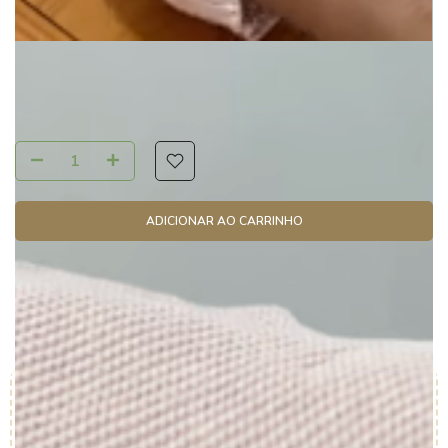
FALE COM UMA CONSULTORA
ADICIONAR AO CARRINHO
Frete e Prazo
de entrega
CALCULAR
PLANTING THE FUTURE
Feito para durar e para o