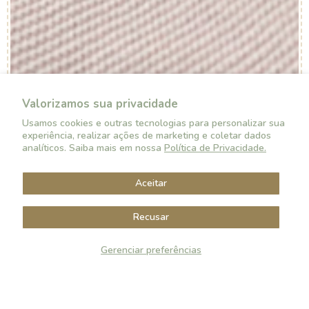
planeta durar também
Enquanto a maioria usa algodão importado com química
convencional, a Aime escolheu outro caminho.
Valorizamos sua privacidade
CULTIVO
Usamos cookies e outras tecnologias para personalizar sua
🌱
100% NACIONAL
💧
INTELIGENTE
experiência, realizar ações de marketing e coletar dados
analíticos. Saiba mais em nossa
Política de Privacidade.
FUTURE 100%
CULTIVO INTELIGENTE
NACIONAL
Técnica que conserva
Algodão brasileiro, do
Aceitar
água e energia.
campo ao berço
Recusar
Gerenciar preferências
0
0
🧪
PROGRAMA SDHC
Produtos
Favoritos
Carrinho
Conta
Buscar
PROGRAMA SDHC
Zero químicos perigosos na tinturaria.