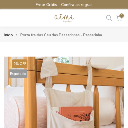
rátis - Confira as
regras
5% de CASHB
Ir
para
0
o
conteúdo
Início
Porta fraldas Céu das Passarinhas - Passarinha
9% OFF
Esgotado