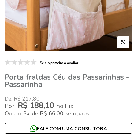
Clique par
Seja o primeiro a avaliar
Porta fraldas Céu das Passarinhas -
Passarinha
De: R$ 217,80
R$ 188,10
Por:
no Pix
3x
R$ 66,00
Ou
em
de
sem juros
FALE COM UMA CONSULTORA